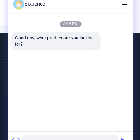
Sixpence
8:19 PM
Good day, what product are you looking 
for?
हमसे संपर्क करें
info@sixpenceev.com
86-151-0843-0462
कमरा 1111, 11वीं मंजिल, यूनिट 1, बिल्डिंग 2, नंबर 777,
शिनटोंग एवेन्यू, हाई-टेक जिला, चेंगदू, सिचुआन, चीन।