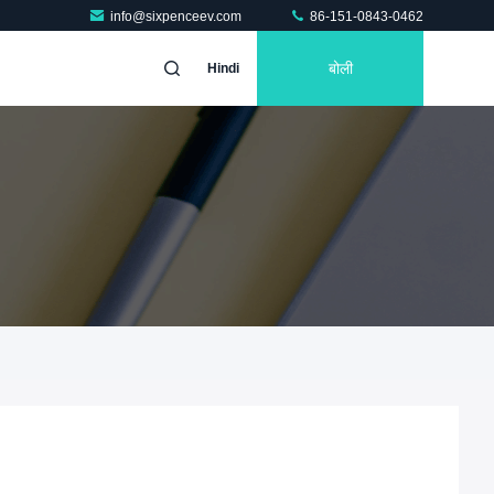
info@sixpenceev.com
86-151-0843-0462
बोली
Hindi