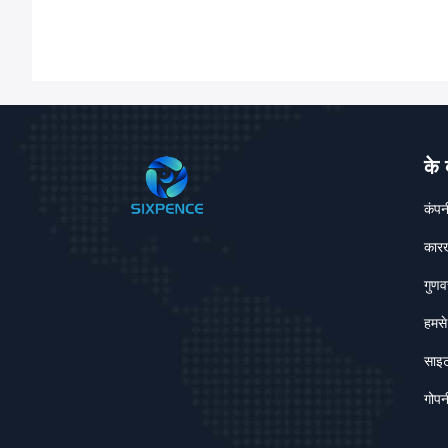
के ब
कंपन
कारख
गुणव
हमसे 
साइट
गोपन