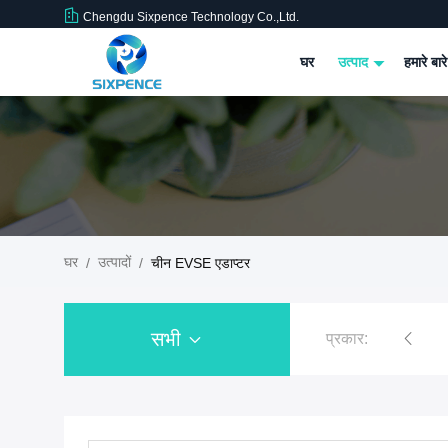
Chengdu Sixpence Technology Co.,Ltd.
घर
उत्पाद
हमारे बारे
घर
उत्पादों
/
/
चीन EVSE एडाप्टर
सभी
प्रकार:
होम ईवी चार्जिंग स्टेशन
ईवी चार्जिंग पाइल