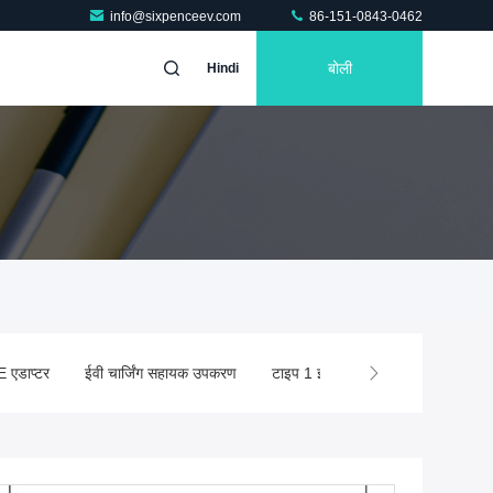
info@sixpenceev.com
86-151-0843-0462
बोली
Hindi
 एडाप्टर
ईवी चार्जिंग सहायक उपकरण
टाइप 1 ईवी चार्जर
टाइप 2 ईवी चार