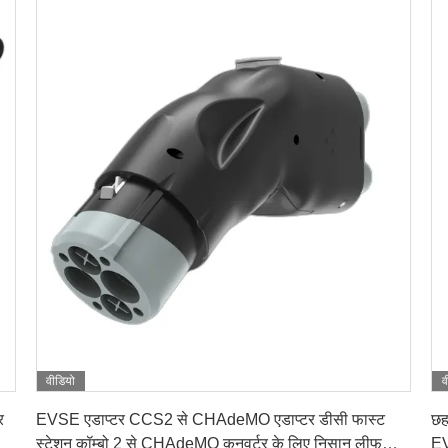
वीडियो
व
सबसे अच्छी कीमत पाएं
र
EVSE एडाप्टर CCS2 से CHAdeMO एडाप्टर डीसी फास्ट
छह
स्टेशन कॉम्बो 2 से CHAdeMO कनवर्टर के लिए निसान लीफ
EV