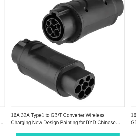
सबसे अच्छी कीमत पाएं
16A 32A Type1 to GB/T Converter Wireless
16
Charging New Design Painting for BYD Chinese
GB
cars
Si