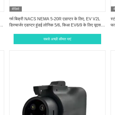
वीडियो
व
सबसे अच्छी कीमत पाएं
गर्म बिक्री NACS NEMA 5-20R एडाप्टर के लिए, EV V2L
स्
र
डिस्चार्जर एडाप्टर हुंडई लोनिक 5/6, किआ EV6/9 के लिए यूएस
फा
स्टैंडर्ड सॉकेट के लिए, 110V-240V वाइड वोल्टेज
फै
सबसे अच्छी कीमत पाएं