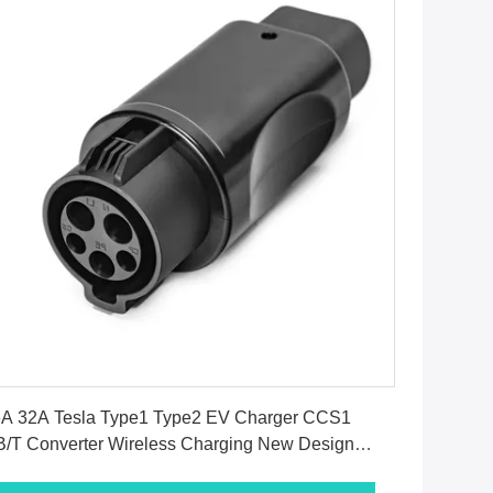
सबसे अच्छी कीमत पाएं
A 32A Tesla Type1 Type2 EV Charger CCS1
/T Converter Wireless Charging New Design
lver Painting For BYD Tesla