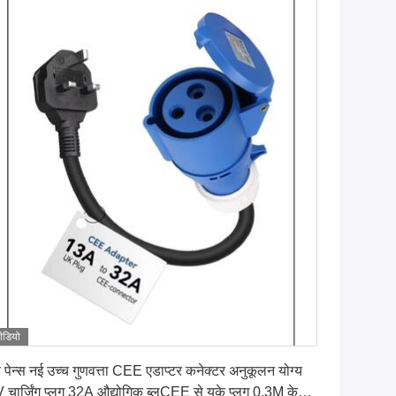
ीडियो
सबसे अच्छी कीमत पाएं
 पेन्स नई उच्च गुणवत्ता CEE एडाप्टर कनेक्टर अनुकूलन योग्य
 चार्जिंग प्लग 32A औद्योगिक ब्लूCEE से यूके प्लग 0.3M केबल