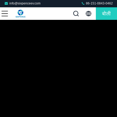
info@sixpenceev.com
86-151-0843-0462
बोली