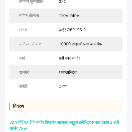
वर्तमान मूल्यांकित:
32ए
नामित वोल्टेज:
110V-240V
मानक:
आईईसी62196-2
यांत्रिक जीवन:
10000 टाइम्स' प्लग इन/ऑफ़
कार्य:
ईवी कार चार्जर
सामग्री:
थर्माप्लास्टिक
वारंटी:
1 वर्ष
विवरण
32 ए पोर्टेबल ईवी चार्जर विथ ऐप वाईफाई ब्लूटूथ इलेक्ट्रिक कार टाइप 2 ईवी
चार्जर 7kw