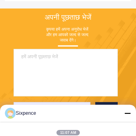
अपनी पूछताछ भेजें
कृपया हमें अपना अनुरोध भेजें 
और हम आपको जल्द से जल्द 
जवाब देंगे।
भेजना
Sixpence
11:07 AM