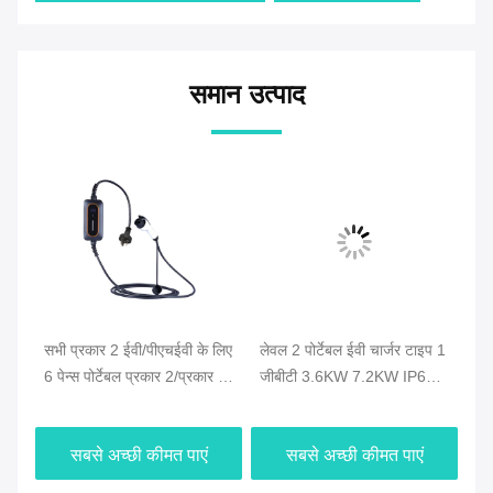
समान उत्पाद
सभी प्रकार 2 ईवी/पीएचईवी के लिए
लेवल 2 पोर्टेबल ईवी चार्जर टाइप 1
GB
6 पेन्स पोर्टेबल प्रकार 2/प्रकार 1
जीबीटी 3.6KW 7.2KW IP65
चा
्ट
चार्जिंग केबल यूके 3 पिन समायोज्य
वाटरप्रूफ ब्लूटूथ ऑन-बोर्ड चार्जिंग
5M
वर्तमान 6-16 ए 5 मीटर
बॉक्स फॉर होम इमरजेंसी यूज
यूर
सबसे अच्छी कीमत पाएं
सबसे अच्छी कीमत पाएं
स्थ