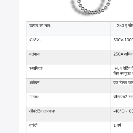
उत्पाद का नामः
250 ए सीस
वोल्टेजः
500V-100
वर्तमानः
250A अधि
स्थायित्वः
IP54 रेटिंग क
लिए उपयुक्त 
आवेदनः
एक टेल्सा का
मानक:
सीसीएस2 टेस
ऑपरेटिंग तापमानः
-40°C~+8
वारंटीः
1 वर्ष