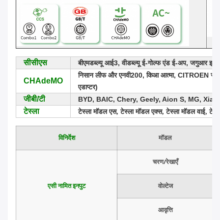
सीसीएस
बीएमडब्ल्यू आई3, वीडब्ल्यू ई-गोल्फ एंड ई-अप, जगुआर इपे
निसान लीफ और एनवी200, किआ आत्मा, CITROEN सी-जीरो औ
CHAdeMO
एडाप्टर)
जीबी/टी
BYD, BAIC, Chery, Geely, Aion S, MG, Xia
टेस्ला
टेस्ला मॉडल एस, टेस्ला मॉडल एक्स, टेस्ला मॉडल वाई, टेस
विनिर्देश
मॉडल
चरण/रेखाएँ
एसी नामित इनपुट
वोल्टेज
आवृत्ति