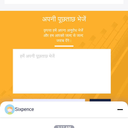
अपनी पूछताछ भेजें
कृपया हमें अपना अनुरोध भेजें 
और हम आपको जल्द से जल्द 
जवाब देंगे।
भेजना
Sixpence
3:17 AM