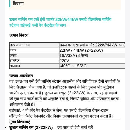
विवरण
डबल चार्जिंग गन एसी ईवी चार्जर 22kW/44kW स्मार्ट वॉलबॉक्स चार्जिंग
स्टेशन वाईफाई 4जी ऐप कंट्रोल के साथ
उत्पाद विवरण
उत्पाद का नाम
डबल गन एसी ईवी चार्जर 22kW/44kW स्मार्ट वॉलब
पावर
22kW / 44kW (2×22kW)
करंट
16A/32A (3 फेज)
वोल्टेज
220V
तापमान
-40°C ~ +55°C
उत्पाद अवलोकन
यह डबल-गन एसी ईवी चार्जिंग स्टेशन आवासीय और वाणिज्यिक दोनों उपयोगों के
लिए डिज़ाइन किया गया है, जो इलेक्ट्रिक वाहनों के लिए कुशल और बुद्धिमान
चार्जिंग प्रदान करता है। डुअल आउटपुट (2×22kW) के साथ, यह दो वाहनों
को एक साथ चार्ज करने की अनुमति देता है, जिससे सुविधा और परिचालन दक्षता
अधिकतम होती है।
वाईफाई, 4जी और ऐप कंट्रोल से लैस, यह स्मार्ट वॉलबॉक्स रीयल-टाइम
मॉनिटरिंग, रिमोट मैनेजमेंट और निर्बाध उपयोगकर्ता अनुभव प्रदान करता है।
मुख्य विशेषताएं
डुअल चार्जिंग गन (2×22kW)
– एक साथ दो ईवी चार्ज करें