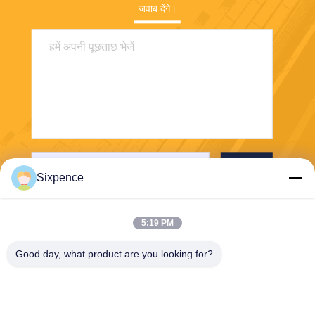
जवाब देंगे।
भेजना
Sixpence
5:19 PM
Good day, what product are you looking for?
Chengdu Sixpence Technology Co.,Ltd.
info@sixpenceev.com