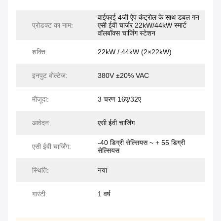
वाईफाई 4जी ऐप कंट्रोल के साथ डबल गन
प्रोडक्ट का नाम:
एसी ईवी चार्जर 22kW/44kW स्मार्ट
वॉलबॉक्स चार्जिंग स्टेशन
शक्ति:
22kW / 44kW (2×22kW)
इनपुट वोल्टेज:
380V ±20% VAC
मौजूदा:
3 चरण 16ए/32ए
आवेदन:
एसी ईवी चार्जिंग
-40 डिग्री सेल्सियस ~ + 55 डिग्री
एसी ईवी चार्जिंग:
सेल्सियस
स्थिति:
नया
गारंटी:
1 वर्ष