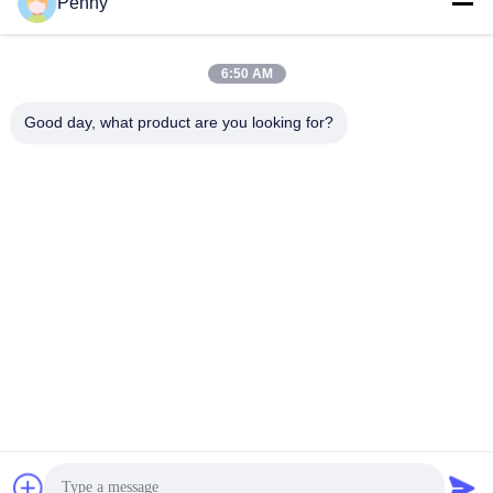
Penny
6:50 AM
Good day, what product are you looking for?
Chengdu Sixpence Technology Co.,Ltd.
info@sixpenceev.com
86-151-0843-0462
कमरा 1111, 11वीं मंजिल, यूनिट 1,
बिल्डिंग 2, नंबर 777, शिनटोंग ए
वेन्यू, हाई-टेक जिला, चेंगदू, सिचुआन,
चीन।
चीन अच्छी गुणवत्ता होम ईवी चार्जिंग स्टेशन आपूर्तिकर्ता. कॉपीराइट © 2026 electricvehicle-
charging.com सभी अधिकार सुरक्षित हैं।