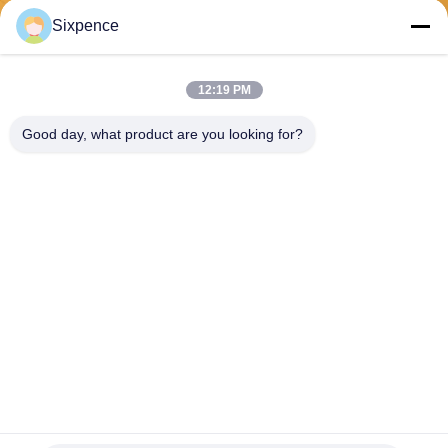
भेजना
Sixpence
12:19 PM
Good day, what product are you looking for?
Chengdu Sixpence Technology Co.,Ltd.
info@sixpenceev.com
86-151-0843-0462
कमरा 1111, 11वीं मंजिल, यूनिट 1,
बिल्डिंग 2, नंबर 777, शिनटोंग ए
वेन्यू, हाई-टेक जिला, चेंगदू, सिचुआन,
चीन।
चीन अच्छी गुणवत्ता होम ईवी चार्जिंग स्टेशन आपूर्तिकर्ता. कॉपीराइट © 2026 electricvehicle-